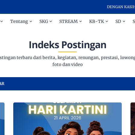
DENGAN KASIH DAN DISIP
Tentang
SKG
STREAM
KB-TK
SD
Indeks Postingan
stingan terbaru dari berita, kegiatan, renungan, prestasi, lowong
foto dan video
AR