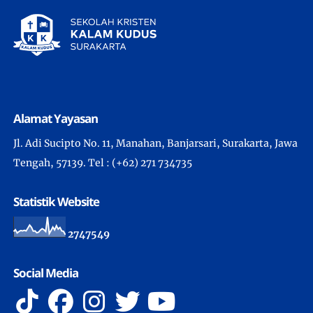
Alamat Yayasan
Jl. Adi Sucipto No. 11, Manahan, Banjarsari, Surakarta, Jawa
Tengah, 57139. Tel : (+62) 271 734735
Statistik Website
2
7
4
7
5
4
9
Social Media