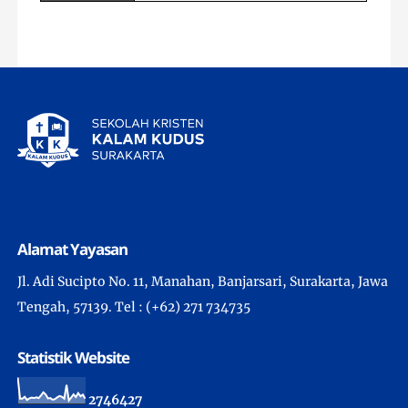
Alamat Yayasan
Jl. Adi Sucipto No. 11, Manahan, Banjarsari, Surakarta, Jawa
Tengah, 57139. Tel : (+62) 271 734735
Statistik Website
2
7
4
6
4
2
7