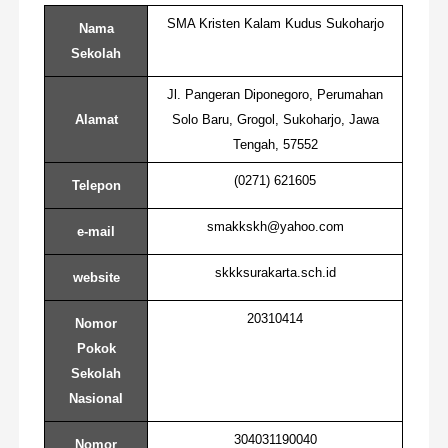
SMA Kristen Kalam Kudus Sukoharjo
Nama
Sekolah
Jl. Pangeran Diponegoro, Perumahan
Alamat
Solo Baru, Grogol, Sukoharjo, Jawa
Tengah, 57552
(0271) 621605
Telepon
smakkskh@yahoo.com
e-mail
skkksurakarta.sch.id
website
20310414
Nomor
Pokok
Sekolah
Nasional
304031190040
Nomor