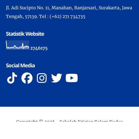
Jl. Adi Sucipto No. 11, Manahan, Banjarsari, Surakarta, Jawa
Tengah, 57139. Tel : (+62) 271 734735
Statistik Website
2
7
4
6
1
7
5
Social Media
Copyright ©
2026 -
Sekolah Kristen Kalam Kudus
Surakarta
- All Rights Reserved