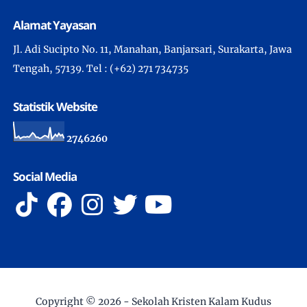
Alamat Yayasan
Jl. Adi Sucipto No. 11, Manahan, Banjarsari, Surakarta, Jawa
Tengah, 57139. Tel : (+62) 271 734735
Statistik Website
2
7
4
6
2
6
0
Social Media
Copyright ©
2026 -
Sekolah Kristen Kalam Kudus