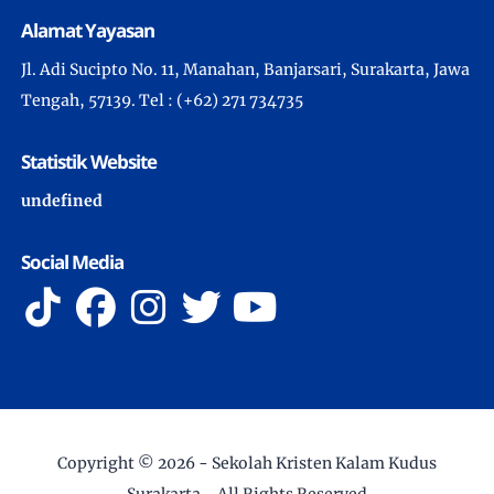
Alamat Yayasan
Jl. Adi Sucipto No. 11, Manahan, Banjarsari, Surakarta, Jawa
Tengah, 57139. Tel : (+62) 271 734735
Statistik Website
u
n
d
e
f
n
e
d
Social Media
Copyright ©
2026 -
Sekolah Kristen Kalam Kudus
Surakarta
- All Rights Reserved