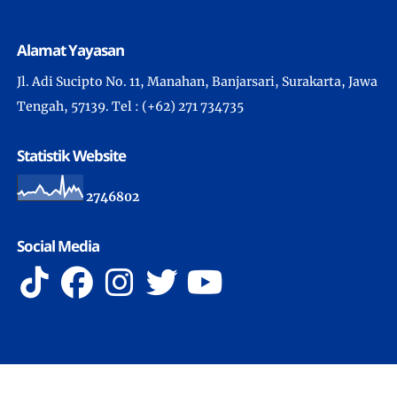
Alamat Yayasan
Jl. Adi Sucipto No. 11, Manahan, Banjarsari, Surakarta, Jawa
Tengah, 57139. Tel : (+62) 271 734735
Statistik Website
2
7
4
6
8
0
2
Social Media