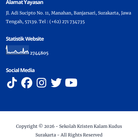
Alamat Yayasan
Jl. Adi Sucipto No. 11, Manahan, Banjarsari, Surakarta, Jawa
Tengah, 57139. Tel : (+62) 271 734735
Statistik Website
2
7
4
4
8
0
5
Social Media
Copyright ©
2026 -
Sekolah Kristen Kalam Kudus
Surakarta
- All Rights Reserved