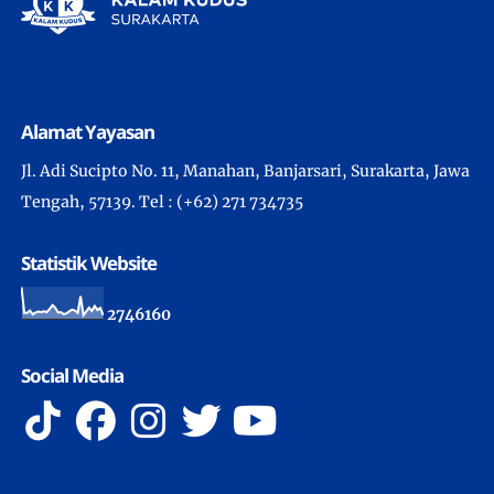
Alamat Yayasan
Jl. Adi Sucipto No. 11, Manahan, Banjarsari, Surakarta, Jawa
Tengah, 57139. Tel : (+62) 271 734735
Statistik Website
2
7
4
6
1
6
0
Social Media