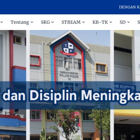
DENGAN KASIH D
Tentang
SKG
STREAM
KB-TK
SD