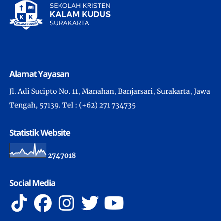
Alamat Yayasan
Jl. Adi Sucipto No. 11, Manahan, Banjarsari, Surakarta, Jawa
Tengah, 57139. Tel : (+62) 271 734735
Statistik Website
2
7
4
7
0
1
8
Social Media