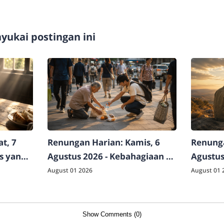
ukai postingan ini
t, 7
Renungan Harian: Kamis, 6
Renunga
as yang
Agustus 2026 - Kebahagiaan di
Agustus
Luar Logika Dunia
Raja Sej
August 01 2026
August 01 
Show Comments (0)