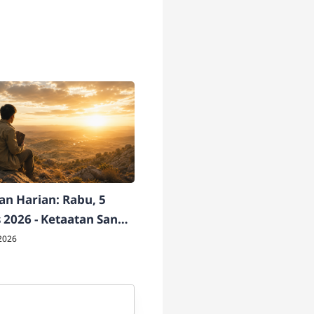
n Harian: Rabu, 5
 2026 - Ketaatan Sang
ati
2026