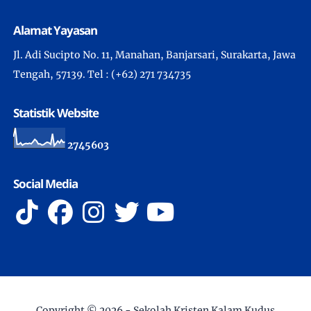
Alamat Yayasan
Jl. Adi Sucipto No. 11, Manahan, Banjarsari, Surakarta, Jawa
Tengah, 57139. Tel : (+62) 271 734735
Statistik Website
2
7
4
5
6
0
3
Social Media
Copyright ©
2026 -
Sekolah Kristen Kalam Kudus