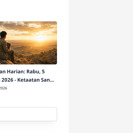
n Harian: Rabu, 5
 2026 - Ketaatan Sang
ati
2026