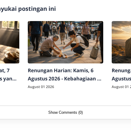
ukai postingan ini
t, 7
Renungan Harian: Kamis, 6
Renunga
as yang
Agustus 2026 - Kebahagiaan di
Agustus
Luar Logika Dunia
Raja Sej
August 01 2026
August 01 
Show Comments (0)