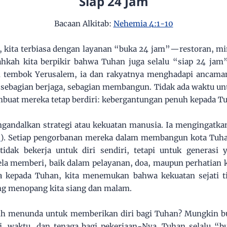
Siap 24 Jam
Bacaan Alkitab:
Nehemia 4:1-10
 kita terbiasa dengan layanan “buka 24 jam”—restoran, mi
hkah kita berpikir bahwa Tuhan juga selalu “siap 24 jam”
embok Yerusalem, ia dan rakyatnya menghadapi ancaman 
 sebagian berjaga, sebagian membangun. Tidak ada waktu unt
embuat mereka tetap berdiri: kebergantungan penuh kepada T
gandalkan strategi atau kekuatan manusia. Ia mengingatka
9
). Setiap pengorbanan mereka dalam membangun kota Tuha
 tidak bekerja untuk diri sendiri, tetapi untuk generasi
la memberi, baik dalam pelayanan, doa, maupun perhatian k
 kepada Tuhan, kita menemukan bahwa kekuatan sejati tida
yang menopang kita siang dan malam.
asih menunda untuk memberikan diri bagi Tuhan? Mungki
ti, waktu, dan tenaga bagi pekerjaan-Nya. Tuhan selalu “