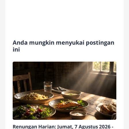
Anda mungkin menyukai postingan
ini
Renungan Harian: Jumat, 7 Agustus 2026 -