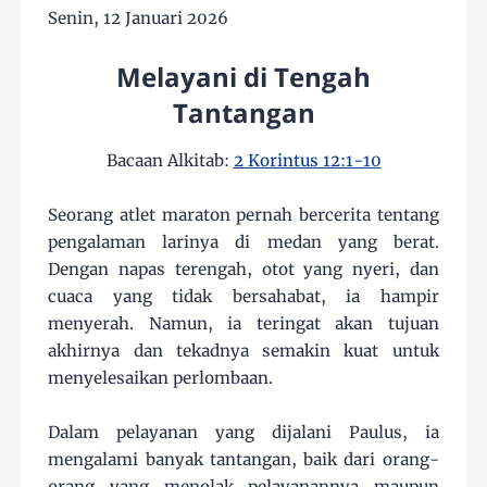
Senin, 12 Januari 2026
Melayani di Tengah
Tantangan
Bacaan Alkitab:
2 Korintus 12:1-10
Seorang atlet maraton pernah bercerita tentang
pengalaman larinya di medan yang berat.
Dengan napas terengah, otot yang nyeri, dan
cuaca yang tidak bersahabat, ia hampir
menyerah. Namun, ia teringat akan tujuan
akhirnya dan tekadnya semakin kuat untuk
menyelesaikan perlombaan.
Dalam pelayanan yang dijalani Paulus, ia
mengalami banyak tantangan, baik dari orang-
orang yang menolak pelayanannya maupun