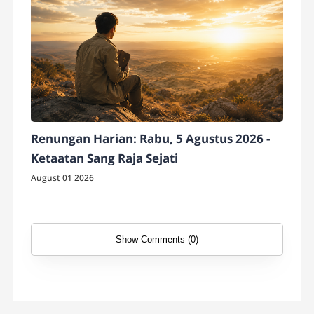
Renungan Harian: Rabu, 5 Agustus 2026 -
Ketaatan Sang Raja Sejati
August 01 2026
Show Comments (0)