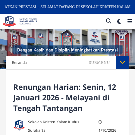
TKAN PRESTASI - SELAMAT DATANG DI SEKOLAH KRISTEN KALAM KUDU
Beranda
SUBMENU
Renungan Harian: Senin, 12
Januari 2026 - Melayani di
Tengah Tantangan
Sekolah Kristen Kalam Kudus
Surakarta
1/10/2026