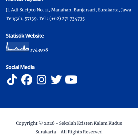
Jl. Adi Sucipto No. 11, Manahan, Banjarsari, Surakarta, Jawa
Tengah, 57139. Tel : (+62) 271 734735
Statistik Website
2
7
4
3
9
7
8
Social Media
Copyright ©
2026 -
Sekolah Kristen Kalam Kudus
Surakarta
- All Rights Reserved