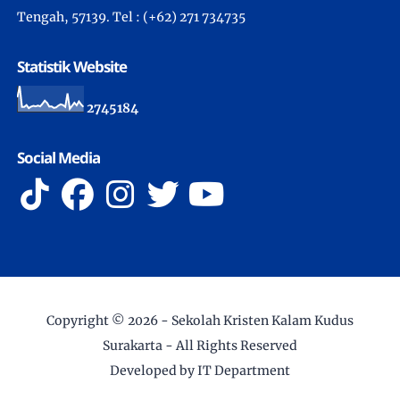
Tengah, 57139. Tel : (+62) 271 734735
Statistik Website
2
7
4
5
1
8
4
Social Media
Copyright ©
2026 -
Sekolah Kristen Kalam Kudus
Surakarta
- All Rights Reserved
Developed by IT Department