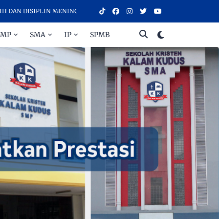
DISIPLIN MENINGKATKAN PRESTASI - SELAMAT DATANG DI SEKOLAH K
SMP
SMA
IP
SPMB