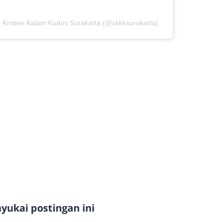
h Kristen Kalam Kudus Surakarta (@skkksurakarta)
ukai postingan ini