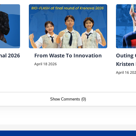
nal 2026
From Waste To Innovation
Outing 
Kristen
April 18 2026
Surakar
April 16 20
Show Comments (0)