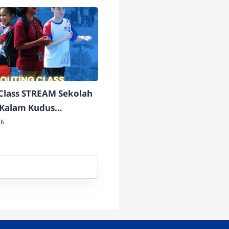
Class STREAM Sekolah
 Kalam Kudus
ta 2026
26