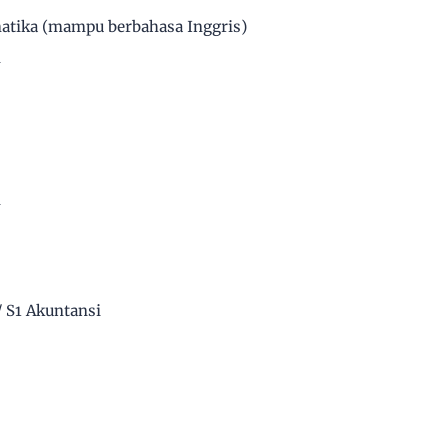
atika (mampu berbahasa Inggris)
n
n
 S1 Akuntansi