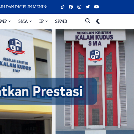
ISIPLIN MENINGKATKAN PRESTASI - SELAMAT DATANG DI SEKOLAH K
SMP
SMA
IP
SPMB