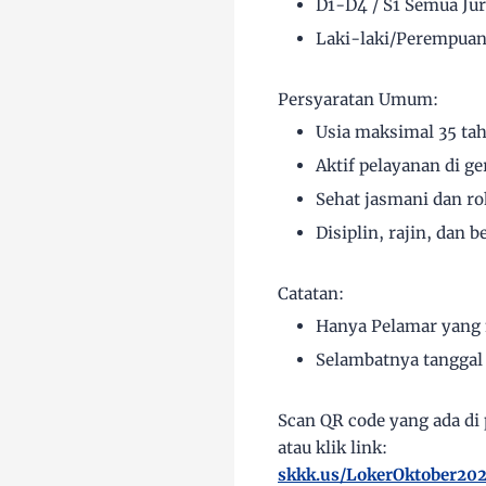
D1-D4 / S1 Semua Ju
Laki-laki/Perempua
Persyaratan Umum:
Usia maksimal 35 ta
Aktif pelayanan di ge
Sehat jasmani dan ro
Disiplin, rajin, dan 
Catatan:
Hanya Pelamar yang 
Selambatnya tanggal
Scan QR code yang ada di
atau klik link:
skkk.us/LokerOktober20