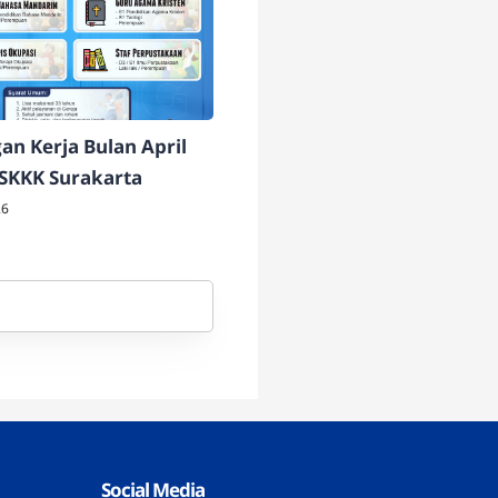
n Kerja Bulan April
 SKKK Surakarta
26
Social Media