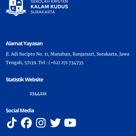
Alamat Yayasan
Jl. Adi Sucipto No. 11, Manahan, Banjarsari, Surakarta, Jawa
Tengah, 57139. Tel : (+62) 271 734735
Statistik Website
2
7
4
4
2
2
1
Social Media