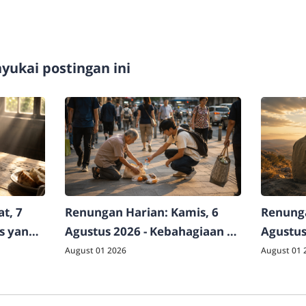
ukai postingan ini
t, 7
Renungan Harian: Kamis, 6
Renunga
as yang
Agustus 2026 - Kebahagiaan di
Agustus
Luar Logika Dunia
Raja Sej
August 01 2026
August 01 