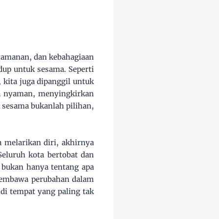
nyamanan, dan kebahagiaan
dup untuk sesama. Seperti
kita juga dipanggil untuk
na nyaman, menyingkirkan
 sesama bukanlah pilihan,
a melarikan diri, akhirnya
eluruh kota bertobat dan
 bukan hanya tentang apa
 membawa perubahan dalam
 di tempat yang paling tak