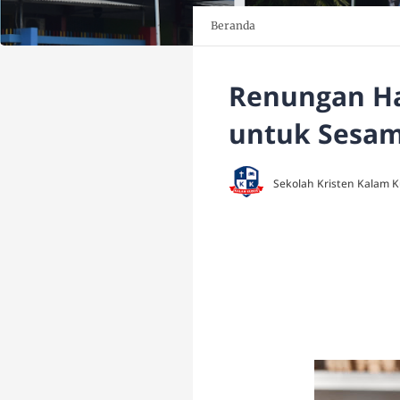
Beranda
Renungan Ha
untuk Sesa
Sekolah Kristen Kalam 