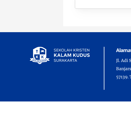
Alama
Jl. Adi
Banjars
57139. 
Copyrig