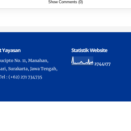
Show Comments (0)
t Yayasan
Statistik Website
 Sucipto No. 11, Manahan,
2
7
4
4
1
7
7
ari, Surakarta, Jawa Tengah,
Tel : (+62) 271 734735
ht ©
2026 -
Sekolah Kristen Kalam Kudus Surakarta
- All Rights
Developed by IT Department