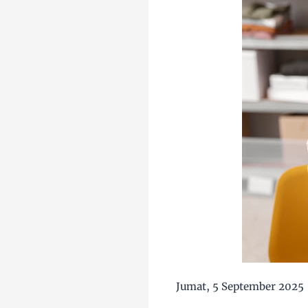
Jumat, 5 September 2025