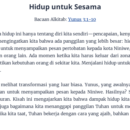
Hidup untuk Sesama
Bacaan Alkitab:
Yunus 3:1-10
wa hidup ini hanya tentang diri kita sendiri—pencapaian, ke
mengingatkan kita bahwa ada panggilan yang lebih besar: hi
untuk menyampaikan pesan pertobatan kepada kota Niniwe, 
n orang lain. Ada momen ketika kita harus keluar dari zo
ikan kebutuhan orang di sekitar kita. Menjalani hidup untuk
.
a melihat transformasi yang luar biasa. Yunus, yang awalny
an untuk menyampaikan pesan kepada Niniwe. Hasilnya? S
uran. Kisah ini mengajarkan kita bahwa dampak hidup kita
pi juga bagaimana kita menanggapi panggilan Tuhan untuk
ika kita taat, Tuhan bekerja dengan cara yang ajaib, bahkan