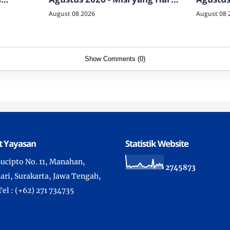
Dilakukan
August 08 2026
August 08 
Show Comments (0)
t Yayasan
Statistik Website
 Sucipto No. 11, Manahan,
2
7
4
5
8
7
3
ari, Surakarta, Jawa Tengah,
Tel : (+62) 271 734735