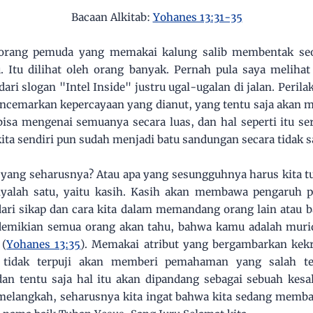
Bacaan Alkitab:
Yohanes 13:31-35
seorang pemuda yang memakai kalung salib membentak se
 Itu dilihat oleh orang banyak. Pernah pula saya melihat
ari slogan "Intel Inside" justru ugal-ugalan di jalan. Perila
cemarkan kepercayaan yang dianut, yang tentu saja akan m
isa mengenai semuanya secara luas, dan hal seperti itu ser
kita sendiri pun sudah menjadi batu sandungan secara tidak s
 yang seharusnya? Atau apa yang sesungguhnya harus kita t
nyalah satu, yaitu kasih. Kasih akan membawa pengaruh 
dari sikap dan cara kita dalam memandang orang lain atau
demikian semua orang akan tahu, bahwa kamu adalah murid
 (
Yohanes 13:35
). Memakai atribut yang bergambarkan kekr
g tidak terpuji akan memberi pemahaman yang salah te
 tentu saja hal itu akan dipandang sebagai sebuah kesa
melangkah, seharusnya kita ingat bahwa kita sedang memba