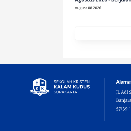
bersama Tuhan
August 08 2026
Alama
Jl. Adi
Banjars
57139. 