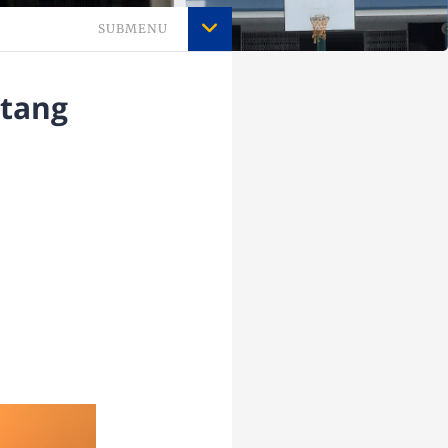
SUBMENU
ntang