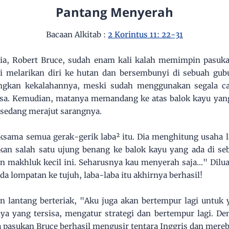
Pantang Menyerah
Bacaan Alkitab :
2 Korintus 11: 22-31
dia, Robert Bruce, sudah enam kali kalah memimpin pasu
iri melarikan diri ke hutan dan bersembunyi di sebuah gub
ungkan kekalahannya, meski sudah menggunakan segala ca
asa. Kemudian, matanya memandang ke atas balok kayu yang
g sedang merajut sarangnya.
ksama semua gerak-gerik laba² itu. Dia menghitung usaha 
kan salah satu ujung benang ke balok kayu yang ada di se
n makhluk kecil ini. Seharusnya kau menyerah saja..." Dilua
da lompatan ke tujuh, laba-laba itu akhirnya berhasil!
n lantang berteriak, "Aku juga akan bertempur lagi untuk y
 yang tersisa, mengatur strategi dan bertempur lagi. De
 pasukan Bruce berhasil mengusir tentara Inggris dan merebu