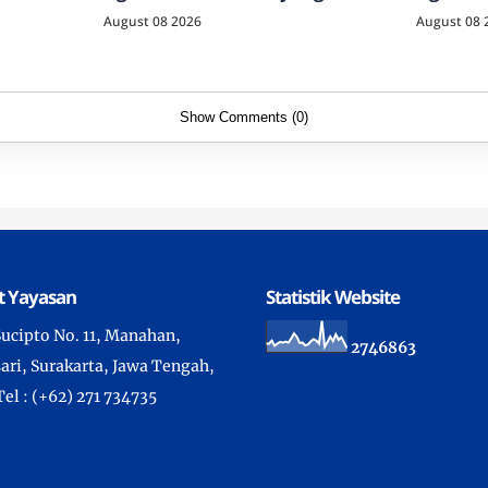
Dilakukan
August 08 2026
August 08 
Show Comments (0)
t Yayasan
Statistik Website
 Sucipto No. 11, Manahan,
2
7
4
6
8
6
3
ari, Surakarta, Jawa Tengah,
Tel : (+62) 271 734735