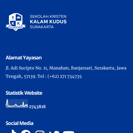
Alamat Yayasan
Jl. Adi Sucipto No. 11, Manahan, Banjarsari, Surakarta, Jawa
Tengah, 57139. Tel : (+62) 271 734735
Statistik Website
2
7
4
3
8
1
8
Social Media