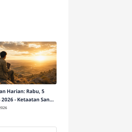
n Harian: Rabu, 5
 2026 - Ketaatan Sang
ati
2026