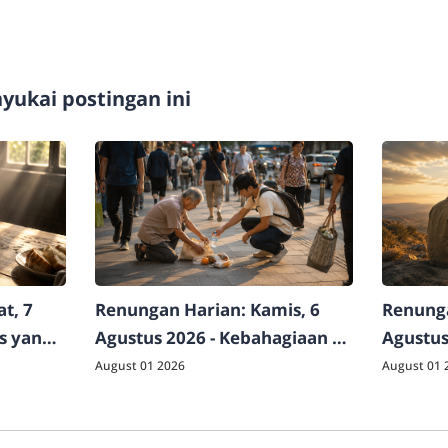
ukai postingan ini
t, 7
Renungan Harian: Kamis, 6
Renunga
as yang
Agustus 2026 - Kebahagiaan di
Agustus
Luar Logika Dunia
Raja Sej
August 01 2026
August 01 