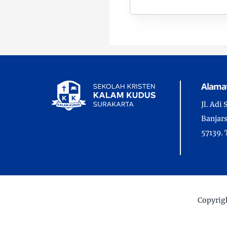
Alama
Jl. Adi
Banjars
57139. 
Copyrig