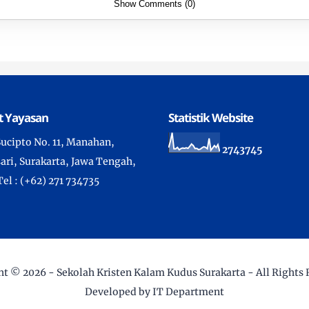
Show Comments (0)
t Yayasan
Statistik Website
 Sucipto No. 11, Manahan,
2
7
4
3
7
4
5
ari, Surakarta, Jawa Tengah,
Tel : (+62) 271 734735
ht ©
2026 -
Sekolah Kristen Kalam Kudus Surakarta
- All Rights
Developed by IT Department