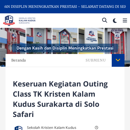
 DISIPLIN MENINGKATKAN PRESTASI - SELAMAT DATANG DI SEKOLAH 
Beranda
SUBMENU
Keseruan Kegiatan Outing
Class TK Kristen Kalam
Kudus Surakarta di Solo
Safari
Sekolah Kristen Kalam Kudus