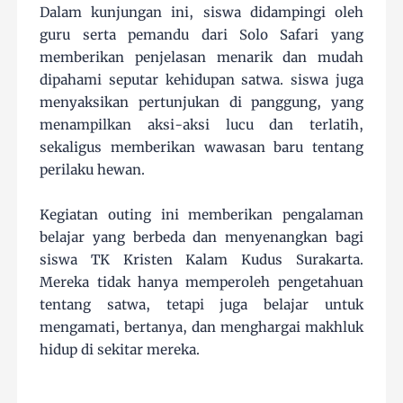
Dalam kunjungan ini, siswa didampingi oleh
guru serta pemandu dari Solo Safari yang
memberikan penjelasan menarik dan mudah
dipahami seputar kehidupan satwa. siswa juga
menyaksikan pertunjukan di panggung, yang
menampilkan aksi-aksi lucu dan terlatih,
sekaligus memberikan wawasan baru tentang
perilaku hewan.
Kegiatan outing ini memberikan pengalaman
belajar yang berbeda dan menyenangkan bagi
siswa TK Kristen Kalam Kudus Surakarta.
Mereka tidak hanya memperoleh pengetahuan
tentang satwa, tetapi juga belajar untuk
mengamati, bertanya, dan menghargai makhluk
hidup di sekitar mereka.