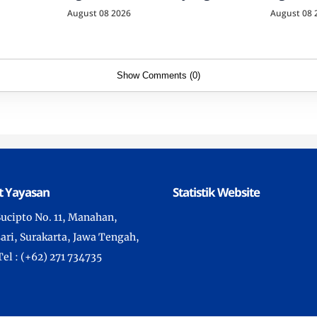
Dilakukan
August 08 2026
August 08 
Show Comments (0)
t Yayasan
Statistik Website
 Sucipto No. 11, Manahan,
ari, Surakarta, Jawa Tengah,
Tel : (+62) 271 734735