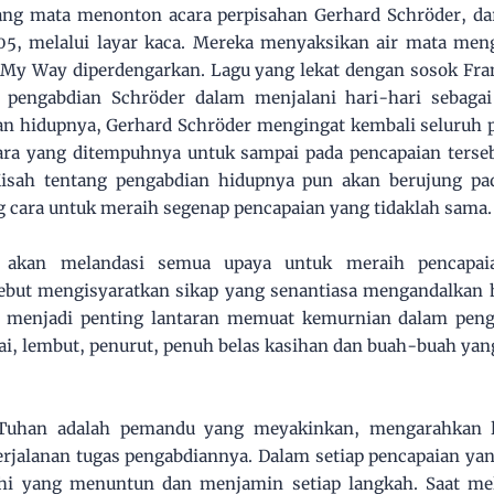
sang mata menonton acara perpisahan Gerhard Schröder, da
05, melalui layar kaca. Mereka menyaksikan air mata me
u My Way diperdengarkan. Lagu yang lekat dengan sosok Fran
 pengabdian Schröder dalam menjalani hari-hari sebaga
an hidupnya, Gerhard Schröder mengingat kembali seluruh 
cara yang ditempuhnya untuk sampai pada pencapaian terse
isah tentang pengabdian hidupnya pun akan berujung pa
g cara untuk meraih segenap pencapaian yang tidaklah sama.
 akan melandasi semua upaya untuk meraih pencapai
ebut mengisyaratkan sikap yang senantiasa mengandalkan h
i menjadi penting lantaran memuat kemurnian dalam peng
ai, lembut, penurut, penuh belas kasihan dan buah-buah yan
 Tuhan adalah pemandu yang meyakinkan, mengarahkan l
rjalanan tugas pengabdiannya. Dalam setiap pencapaian yang
ahi yang menuntun dan menjamin setiap langkah. Saat mel