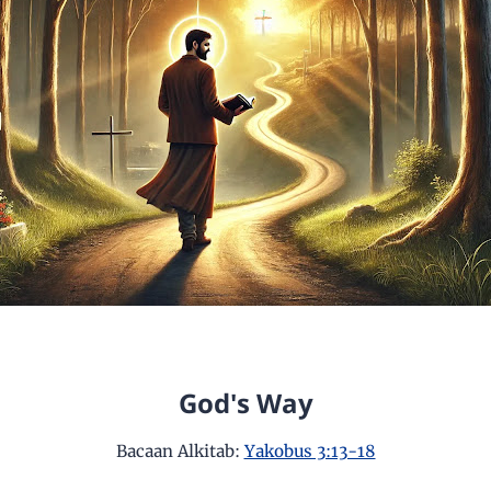
God's Way
Bacaan Alkitab:
Yakobus 3:13-18