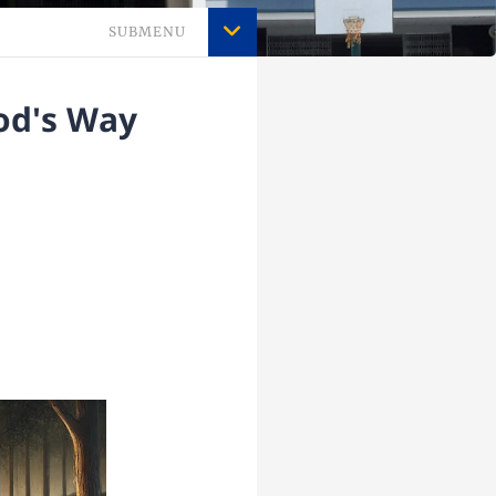
SUBMENU
od's Way