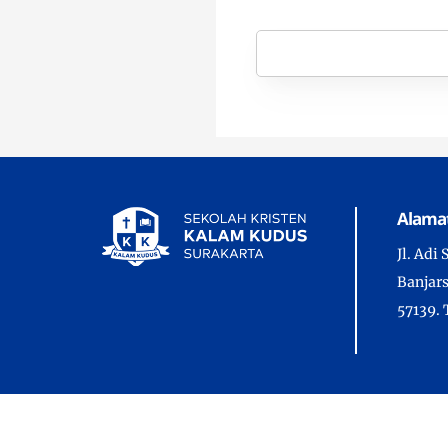
Alama
Jl. Adi
Banjars
57139. 
Copyrig