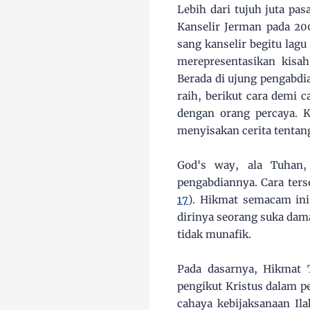
Lebih dari tujuh juta pa
Kanselir Jerman pada 20
sang kanselir begitu lag
merepresentasikan kisah
Berada di ujung pengabdi
raih, berikut cara demi 
dengan orang percaya. K
menyisakan cerita tentan
God's way, ala Tuhan,
pengabdiannya. Cara ters
17
). Hikmat semacam in
dirinya seorang suka dam
tidak munafik.
Pada dasarnya, Hikmat
pengikut Kristus dalam pe
cahaya kebijaksanaan Il