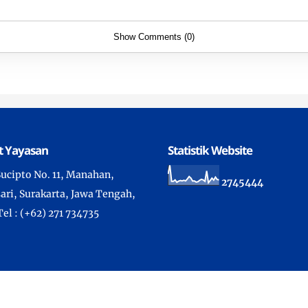
Show Comments (0)
t Yayasan
Statistik Website
 Sucipto No. 11, Manahan,
2
7
4
5
4
4
4
ari, Surakarta, Jawa Tengah,
Tel : (+62) 271 734735
ht ©
2026 -
Sekolah Kristen Kalam Kudus Surakarta
- All Rights