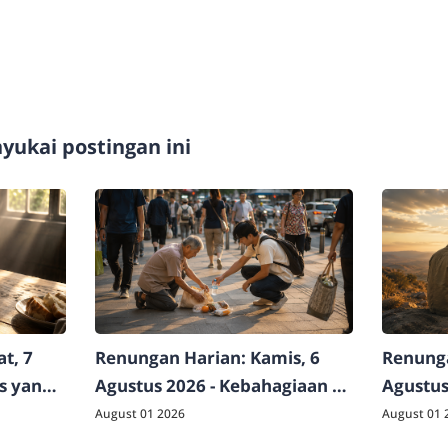
ukai postingan ini
t, 7
Renungan Harian: Kamis, 6
Renunga
as yang
Agustus 2026 - Kebahagiaan di
Agustus
Luar Logika Dunia
Raja Sej
August 01 2026
August 01 