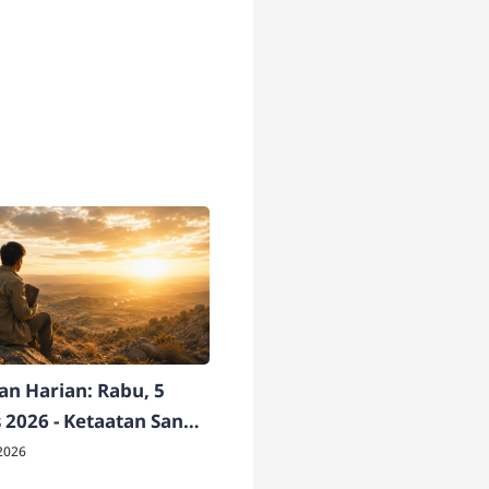
n Harian: Rabu, 5
 2026 - Ketaatan Sang
ati
2026