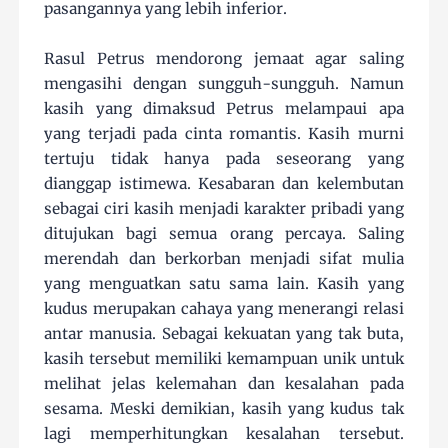
pasangannya yang lebih inferior.
Rasul Petrus mendorong jemaat agar saling
mengasihi dengan sungguh-sungguh. Namun
kasih yang dimaksud Petrus melampaui apa
yang terjadi pada cinta romantis. Kasih murni
tertuju tidak hanya pada seseorang yang
dianggap istimewa. Kesabaran dan kelembutan
sebagai ciri kasih menjadi karakter pribadi yang
ditujukan bagi semua orang percaya. Saling
merendah dan berkorban menjadi sifat mulia
yang menguatkan satu sama lain. Kasih yang
kudus merupakan cahaya yang menerangi relasi
antar manusia. Sebagai kekuatan yang tak buta,
kasih tersebut memiliki kemampuan unik untuk
melihat jelas kelemahan dan kesalahan pada
sesama. Meski demikian, kasih yang kudus tak
lagi memperhitungkan kesalahan tersebut.