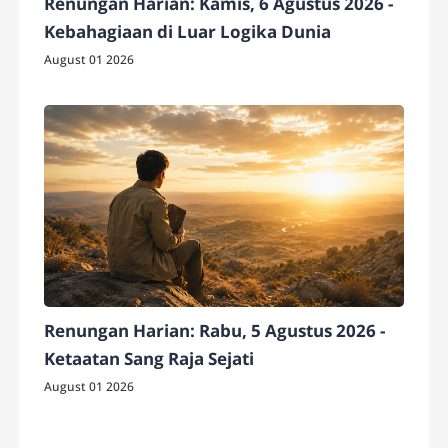
Renungan Harian: Kamis, 6 Agustus 2026 -
Kebahagiaan di Luar Logika Dunia
August 01 2026
Renungan Harian: Rabu, 5 Agustus 2026 -
Ketaatan Sang Raja Sejati
August 01 2026