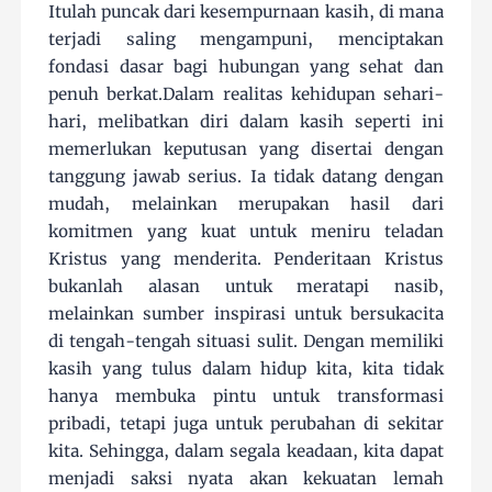
Itulah puncak dari kesempurnaan kasih, di mana
terjadi saling mengampuni, menciptakan
fondasi dasar bagi hubungan yang sehat dan
penuh berkat.Dalam realitas kehidupan sehari-
hari, melibatkan diri dalam kasih seperti ini
memerlukan keputusan yang disertai dengan
tanggung jawab serius. Ia tidak datang dengan
mudah, melainkan merupakan hasil dari
komitmen yang kuat untuk meniru teladan
Kristus yang menderita. Penderitaan Kristus
bukanlah alasan untuk meratapi nasib,
melainkan sumber inspirasi untuk bersukacita
di tengah-tengah situasi sulit. Dengan memiliki
kasih yang tulus dalam hidup kita, kita tidak
hanya membuka pintu untuk transformasi
pribadi, tetapi juga untuk perubahan di sekitar
kita. Sehingga, dalam segala keadaan, kita dapat
menjadi saksi nyata akan kekuatan lemah