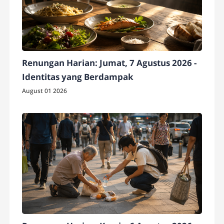
Renungan Harian: Jumat, 7 Agustus 2026 -
Identitas yang Berdampak
August 01 2026