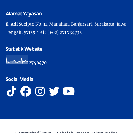
Alamat Yayasan
Jl. Adi Sucipto No. 11, Manahan, Banjarsari, Surakarta, Jawa
Tengah, 57139. Tel : (+62) 271 734735
Statistik Website
2
7
4
6
4
7
0
Social Media