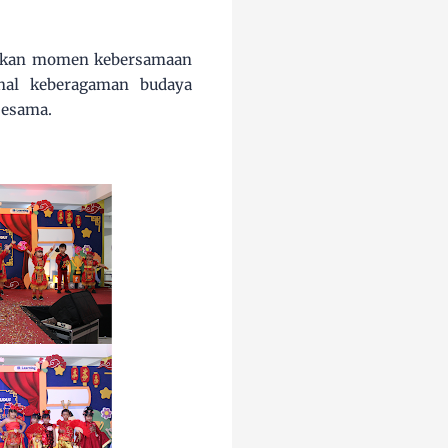
ptakan momen kebersamaan
enal keberagaman budaya
sesama.