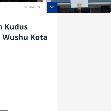
SUBMENU
m Kudus
a Wushu Kota