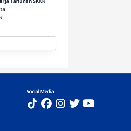
erja Tahunan SKKK
ta
26
Social Media