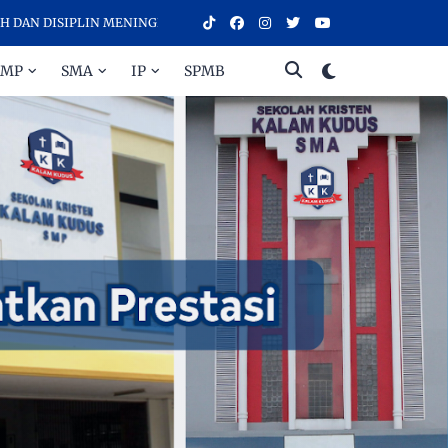
ISIPLIN MENINGKATKAN PRESTASI - SELAMAT DATANG DI SEKOLAH KR
SMP
SMA
IP
SPMB