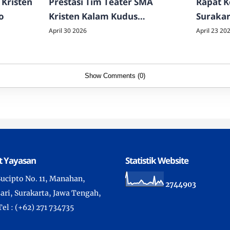
 Kristen
Prestasi Tim Teater SMA
Rapat K
o
Kristen Kalam Kudus
Surakar
Sukoharjo
April 30 2026
April 23 20
Show Comments (0)
t Yayasan
Statistik Website
 Sucipto No. 11, Manahan,
2
7
4
4
9
0
3
ari, Surakarta, Jawa Tengah,
Tel : (+62) 271 734735