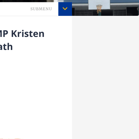
SUBMENU
MP Kristen
ath