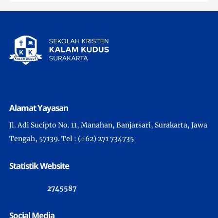
Alamat Yayasan
Jl. Adi Sucipto No. 11, Manahan, Banjarsari, Surakarta, Jawa
Tengah, 57139. Tel : (+62) 271 734735
Statistik Website
2
7
4
5
5
8
7
Social Media