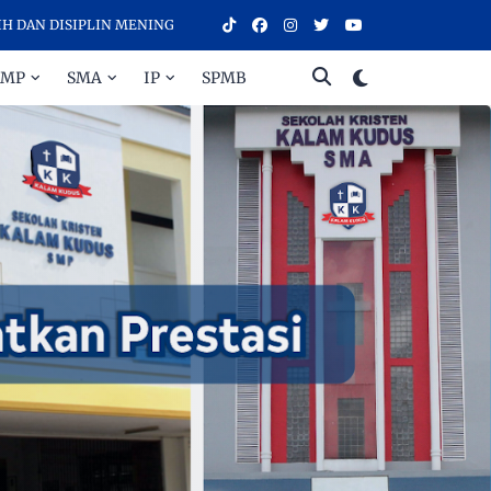
ISIPLIN MENINGKATKAN PRESTASI - SELAMAT DATANG DI SEKOLAH KR
SMP
SMA
IP
SPMB