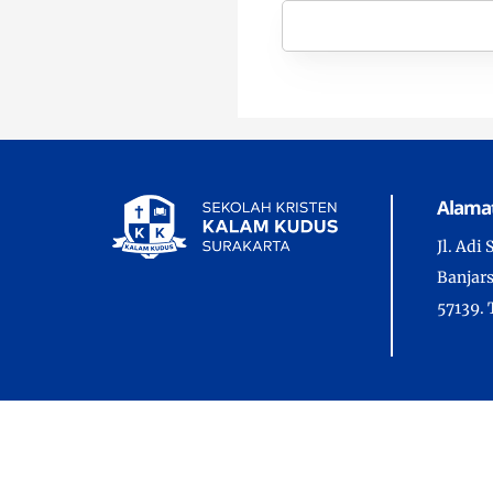
Alama
Jl. Adi
Banjars
57139. 
Copyrig