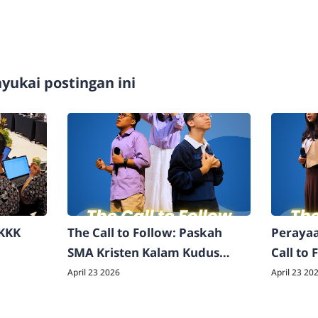
ukai postingan ini
SKKK
The Call to Follow: Paskah
Perayaa
SMA Kristen Kalam Kudus
Call to
Surakarta 2026
Kalam K
April 23 2026
April 23 20