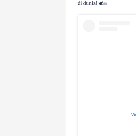
di dunia! 🕊️🙏
Vi