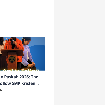
n Paskah 2026: The
 Follow SMP Kristen
udus Surakarta
26