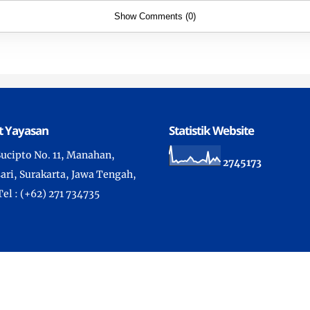
Show Comments (0)
t Yayasan
Statistik Website
 Sucipto No. 11, Manahan,
2
7
4
5
1
7
3
ari, Surakarta, Jawa Tengah,
Tel : (+62) 271 734735
ht ©
2026 -
Sekolah Kristen Kalam Kudus Surakarta
- All Rights
Developed by IT Department