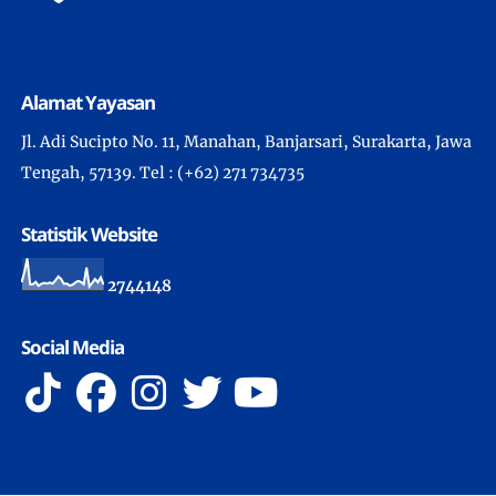
Alamat Yayasan
Jl. Adi Sucipto No. 11, Manahan, Banjarsari, Surakarta, Jawa
Tengah, 57139. Tel : (+62) 271 734735
Statistik Website
2
7
4
4
1
4
8
Social Media