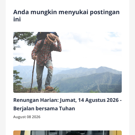
Anda mungkin menyukai postingan
ini
Renungan Harian: Jumat, 14 Agustus 2026 -
Berjalan bersama Tuhan
August 08 2026