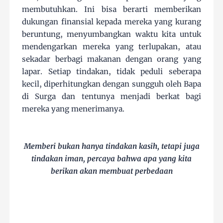
membutuhkan. Ini bisa berarti memberikan
dukungan finansial kepada mereka yang kurang
beruntung, menyumbangkan waktu kita untuk
mendengarkan mereka yang terlupakan, atau
sekadar berbagi makanan dengan orang yang
lapar. Setiap tindakan, tidak peduli seberapa
kecil, diperhitungkan dengan sungguh oleh Bapa
di Surga dan tentunya menjadi berkat bagi
mereka yang menerimanya.
Memberi bukan hanya tindakan kasih, tetapi juga
tindakan iman, percaya bahwa apa yang kita
berikan akan membuat perbedaan