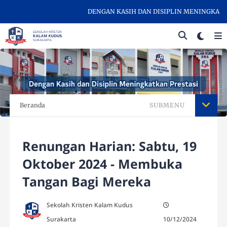
DENGAN KASIH DAN DISIPLIN MENINGKATKAN 
Beranda
SUBMENU
Renungan Harian: Sabtu, 19
Oktober 2024 - Membuka
Tangan Bagi Mereka
Sekolah Kristen Kalam Kudus
Surakarta
10/12/2024