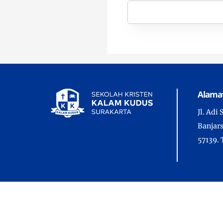
Alama
Jl. Adi
Banjars
57139. 
Copyrig