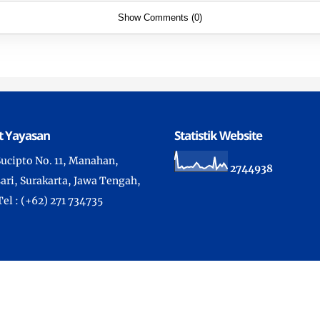
Show Comments (0)
t Yayasan
Statistik Website
 Sucipto No. 11, Manahan,
2
7
4
4
9
3
8
ari, Surakarta, Jawa Tengah,
Tel : (+62) 271 734735
ht ©
2026 -
Sekolah Kristen Kalam Kudus Surakarta
- All Rights
Developed by IT Department