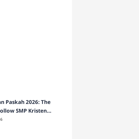
n Paskah 2026: The
 Follow SMP Kristen
udus Surakarta
26