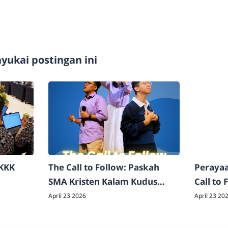
ukai postingan ini
SKKK
The Call to Follow: Paskah
Perayaa
SMA Kristen Kalam Kudus
Call to
Surakarta 2026
Kalam K
April 23 2026
April 23 20