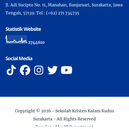
Jl. Adi Sucipto No. 11, Manahan, Banjarsari, Surakarta, Jawa
Tengah, 57139. Tel : (+62) 271 734735
Statistik Website
2
7
4
4
6
1
0
Social Media
Copyright ©
2026 -
Sekolah Kristen Kalam Kudus
Surakarta
- All Rights Reserved
Developed by IT Department