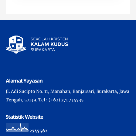
Alamat Yayasan
Jl. Adi Sucipto No. 11, Manahan, Banjarsari, Surakarta, Jawa
Tengah, 57139. Tel : (+62) 271 734735
Statistik Website
2
7
4
7
5
6
2