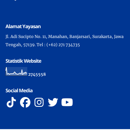
Alamat Yayasan
Jl. Adi Sucipto No. 11, Manahan, Banjarsari, Surakarta, Jawa
Tengah, 57139. Tel : (+62) 271 734735
Statistik Website
2
7
4
5
5
5
8
Social Media