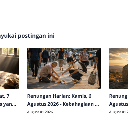
ukai postingan ini
t, 7
Renungan Harian: Kamis, 6
Renunga
as yang
Agustus 2026 - Kebahagiaan di
Agustus
Luar Logika Dunia
Raja Sej
August 01 2026
August 01 