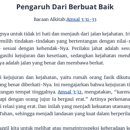
Pengaruh Dari Berbuat Baik
Bacaan Alkitab:
Amsal 3:31-33
gnya untuk tidak iri hati dan menjauh dari jalan kejahatan. I
emilih tindakan-tindakan yang bertentangan dengan nilai-nil
p sesuai dengan kehendak-Nya. Perilaku jahat adalah ses
gasihi kejujuran dan kesetiaan, sedangkan kejahatan men
ya adalah jalan yang benar dan membawa berkat.
i kejujuran dan kejahatan, yaitu rumah orang fasik dikut
ng benar diberkati-Nya. Ini mengajarkan bahwa kejujuran 
gkungan tempat tinggalnya.
Amsal 3:32
, mengatakan, “karen
api dengan orang jujur Ia bergaul erat.” Artinya perkenan
ui relasi yang erat. Dan inilah yang menjadi kekuatan utamany
 Tuhan, sehingga menjadi landasan yang kuat dalam berperila
gil kita untuk melihat atau mengintrospeksi keberadaan ke