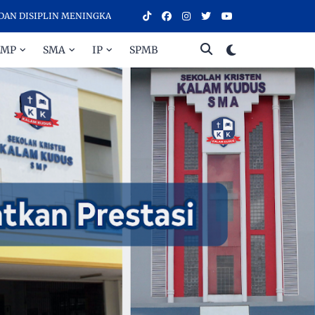
ISIPLIN MENINGKATKAN PRESTASI - SELAMAT DATANG DI SEKOLAH K
SMP
SMA
IP
SPMB