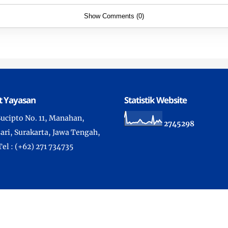
Show Comments (0)
t Yayasan
Statistik Website
 Sucipto No. 11, Manahan,
2
7
4
5
2
9
8
ari, Surakarta, Jawa Tengah,
Tel : (+62) 271 734735
ht ©
2026 -
Sekolah Kristen Kalam Kudus Surakarta
- All Rights