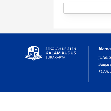
Alama
Jl. Adi
Banjars
57139. 
Copyrig