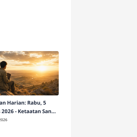
n Harian: Rabu, 5
 2026 - Ketaatan Sang
ati
2026