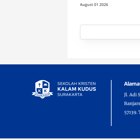
Berdampak
August 01 2026
Alama
Jl. Adi
Banjars
57139. 