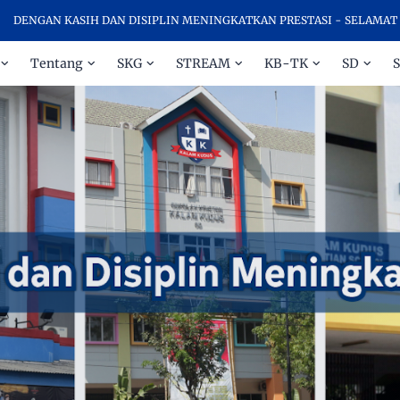
AN KASIH DAN DISIPLIN MENINGKATKAN PRESTASI - SELAMAT DATANG
Tentang
SKG
STREAM
KB-TK
SD