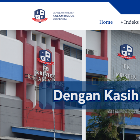
DENG
Home
+ Indeks