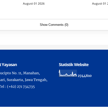
Luar Logika Dunia
Raja Sej
August 01 2026
August 01 
Show Comments (0)
t Yayasan
Statistik Website
 Sucipto No. 11, Manahan,
2
7
4
4
8
1
0
ari, Surakarta, Jawa Tengah,
Tel : (+62) 271 734735