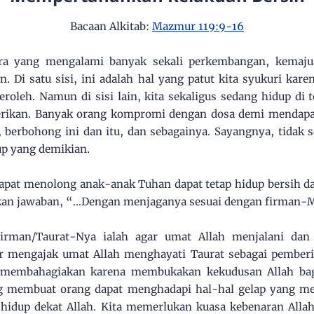
Bacaan Alkitab:
Mazmur 119:9-16
 era yang mengalami banyak sekali perkembangan, kemaj
n. Di satu sisi, ini adalah hal yang patut kita syukuri ka
peroleh. Namun di sisi lain, kita sekaligus sedang hidup d
rikan. Banyak orang kompromi dengan dosa demi mendapa
 berbohong ini dan itu, dan sebagainya. Sayangnya, tidak s
up yang demikian.
dapat menolong anak-anak Tuhan dapat tetap hidup bersih d
an jawaban, “…Dengan menjaganya sesuai dengan firman-
irman/Taurat-Nya ialah agar umat Allah menjalani da
mengajak umat Allah menghayati Taurat sebagai pemberi
t membahagiakan karena membukakan kekudusan Allah bag
ng membuat orang dapat menghadapi hal-hal gelap yang m
a hidup dekat Allah. Kita memerlukan kuasa kebenaran All