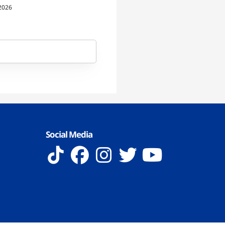
ati
2026
Social Media