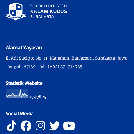
Alamat Yayasan
Jl. Adi Sucipto No. 11, Manahan, Banjarsari, Surakarta, Jawa
Tengah, 57139. Tel : (+62) 271 734735
Statistik Website
2
7
4
7
8
2
5
Social Media