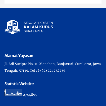
Alamat Yayasan
Jl. Adi Sucipto No. 11, Manahan, Banjarsari, Surakarta, Jawa
Tengah, 57139. Tel : (+62) 271 734735
Statistik Website
2
7
4
4
8
9
5