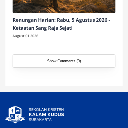
Renungan Harian: Rabu, 5 Agustus 2026 -
Ketaatan Sang Raja Sejati
August 01 2026
Show Comments (0)