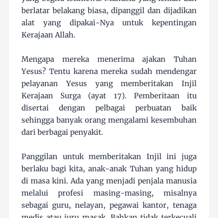
berlatar belakang biasa, dipanggil dan dijadikan
alat yang dipakai-Nya untuk kepentingan
Kerajaan Allah.
Mengapa mereka menerima ajakan Tuhan
Yesus? Tentu karena mereka sudah mendengar
pelayanan Yesus yang memberitakan Injil
Kerajaan Surga (ayat 17). Pemberitaan itu
disertai dengan pelbagai perbuatan baik
sehingga banyak orang mengalami kesembuhan
dari berbagai penyakit.
Panggilan untuk memberitakan Injil ini juga
berlaku bagi kita, anak-anak Tuhan yang hidup
di masa kini. Ada yang menjadi penjala manusia
melalui profesi masing-masing, misalnya
sebagai guru, nelayan, pegawai kantor, tenaga
medis atau juru masak. Bahkan tidak terkecuali