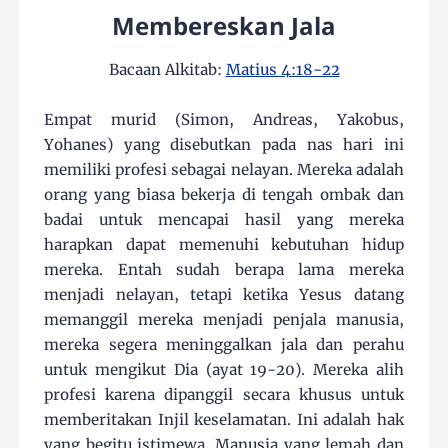
Membereskan Jala
Bacaan Alkitab:
Matius 4:18-22
Empat murid (Simon, Andreas, Yakobus,
Yohanes) yang disebutkan pada nas hari ini
memiliki profesi sebagai nelayan. Mereka adalah
orang yang biasa bekerja di tengah ombak dan
badai untuk mencapai hasil yang mereka
harapkan dapat memenuhi kebutuhan hidup
mereka. Entah sudah berapa lama mereka
menjadi nelayan, tetapi ketika Yesus datang
memanggil mereka menjadi penjala manusia,
mereka segera meninggalkan jala dan perahu
untuk mengikut Dia (ayat 19-20). Mereka alih
profesi karena dipanggil secara khusus untuk
memberitakan Injil keselamatan. Ini adalah hak
yang begitu istimewa. Manusia yang lemah dan