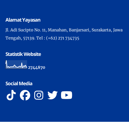
Alamat Yayasan
Jl. Adi Sucipto No. 11, Manahan, Banjarsari, Surakarta, Jawa
Tengah, 57139. Tel : (+62) 271 734735
Statistik Website
2
7
4
4
8
7
0
Social Media