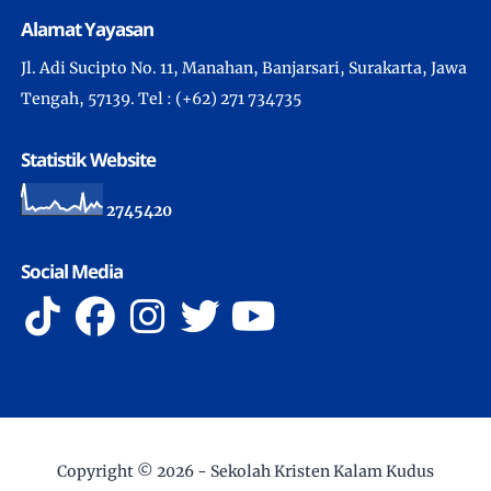
Alamat Yayasan
Jl. Adi Sucipto No. 11, Manahan, Banjarsari, Surakarta, Jawa
Tengah, 57139. Tel : (+62) 271 734735
Statistik Website
2
7
4
5
4
2
0
Social Media
Copyright ©
2026 -
Sekolah Kristen Kalam Kudus