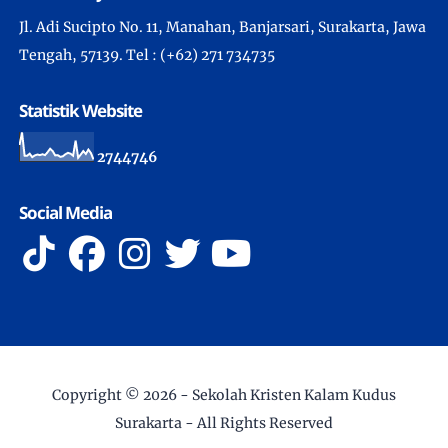
Jl. Adi Sucipto No. 11, Manahan, Banjarsari, Surakarta, Jawa
Tengah, 57139. Tel : (+62) 271 734735
Statistik Website
2
7
4
4
7
4
6
Social Media
Copyright ©
2026 -
Sekolah Kristen Kalam Kudus
Surakarta
- All Rights Reserved