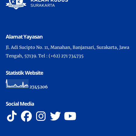
Alamat Yayasan
Jl. Adi Sucipto No. 11, Manahan, Banjarsari, Surakarta, Jawa
Tengah, 57139. Tel : (+62) 271 734735
Statistik Website
2
7
4
5
2
0
6
Social Media